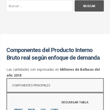
B
u
s
c
a
r
:
Componentes del Producto Interno
Bruto real según enfoque de demanda
Las cantidades son expresadas en
Millones de Balboas del
año 2018
.
COMPONENTES PRINCIPALES
PRINT
EXCEL
CSV
COPY