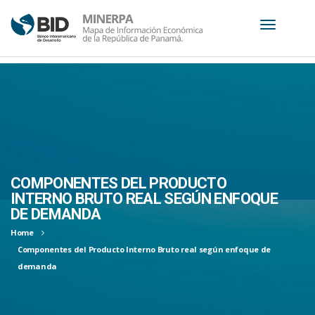
S
k
i
p
t
o
c
COMPONENTES DEL PRODUCTO
o
INTERNO BRUTO REAL SEGÚN ENFOQUE
n
DE DEMANDA
t
Home
e
Componentes del Producto Interno Bruto real según enfoque de
n
demanda
t