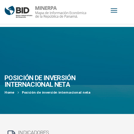
S
k
i
p
t
o
c
POSICIÓN DE INVERSIÓN
o
INTERNACIONAL NETA
n
Home
Posición de inversión internacional neta
t
e
n
t
INDICADORES