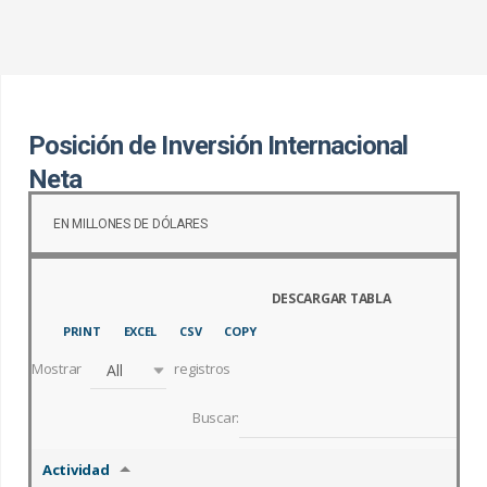
c
a
r
:
Posición de Inversión Internacional
Neta
EN MILLONES DE DÓLARES
PRINT
EXCEL
CSV
COPY
Mostrar
registros
All
Buscar:
Actividad