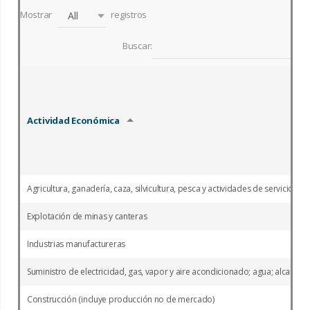
Mostrar
registros
All
Buscar:
Actividad Económica
Agricultura, ganadería, caza, silvicultura, pesca y actividades de servicios c
Explotación de minas y canteras
Industrias manufactureras
Suministro de electricidad, gas, vapor y aire acondicionado; agua; alcantar
Construcción (incluye producción no de mercado)