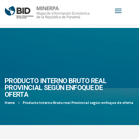
S
k
i
p
t
o
c
PRODUCTO INTERNO BRUTO REAL
o
PROVINCIAL SEGÚN ENFOQUE DE
n
OFERTA
t
Home
Producto Interno Bruto real Provincial según enfoque de oferta
e
n
t