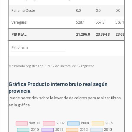
Panamá Oeste
0.0
0.0
0.0
Veraguas
528.1
557.3
565.1
PIB REAL
21,296.0
23,394.8
23,685.6
Mostrando registros del 1 al 12 de un total de 12 registros
Gráfica Producto interno bruto real según
provincia
Puede hacer click sobre la leyenda de colores para realizar filtros
en la gráfica