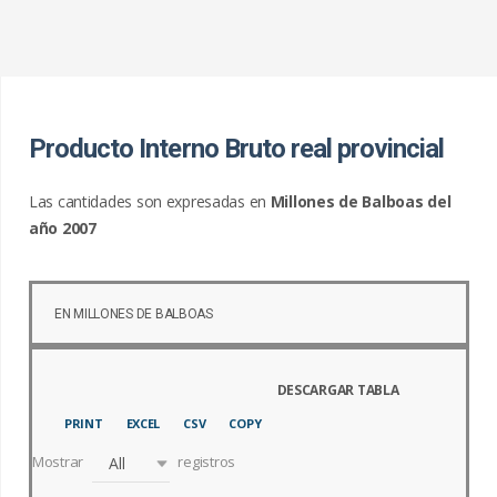
c
a
r
:
Producto Interno Bruto real provincial
Las cantidades son expresadas en
Millones de Balboas del
año 2007
EN MILLONES DE BALBOAS
PRINT
EXCEL
CSV
COPY
Mostrar
registros
All