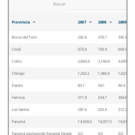
Buscar:
Provincia
2007
2008
2009
Bocas del Toro
262.8
376.7
365.9
Coclé
673.8
703.9
658.1
Colón
2,860.4
3,166.9
3,097.1
Chiriquí
1,362.2
1,480.4
1,623.7
Darién
83.1
94.1
86.4
Herrera
311.9
334.7
384.8
Los Santos
287.6
323.6
272.2
Panamá
14,926.0
16,357.3
16,633.9
Panamá (excluyendo Panamá Oeste)
0.0
0.0
0.0