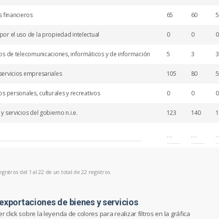
os financieros
65
60
5
por el uso de la propiedad intelectual
0
0
0
ios de telecomunicaciones, informáticos y de información
5
3
3
servicios empresariales
105
80
5
ios personales, culturales y recreativos
0
0
0
 y servicios del gobierno n.i.e.
123
140
1
istros del 1 al 22 de un total de 22 registros
exportaciones de bienes y servicios
 click sobre la leyenda de colores para realizar filtros en la gráfica