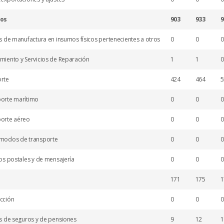
ios
903
933
9
os de manufactura en insumos físicos pertenecientes a otros
0
0
0
imiento y Servicios de Reparación
1
1
0
orte
424
464
5
porte marítimo
0
0
0
porte aéreo
0
0
0
 modos de transporte
0
0
0
ios postales y de mensajería
0
0
0
171
175
1
ucción
0
0
0
os de seguros y de pensiones
9
12
1