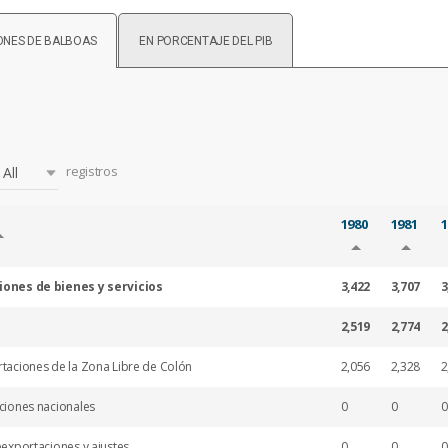
ONES DE BALBOAS
EN PORCENTAJE DEL PIB
registros
All
1980
1981
1
iones de bienes y servicios
3,422
3,707
3
2,519
2,774
2
rtaciones de la Zona Libre de Colón
2,056
2,328
2
aciones nacionales
0
0
0
eexportaciones y ajustes
0
0
0