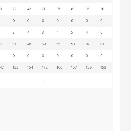
0
72
42
71
97
81
35
30
23
0
0
0
0
0
0
0
0
3
4
3
4
5
4
0
0
5
51
48
59
55
93
97
83
112
0
0
0
0
0
0
0
0
47
155
154
172
166
157
159
153
185