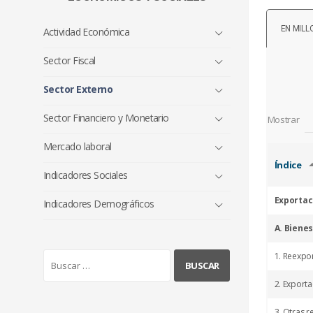
EN MILL
Actividad Económica
Sector Fiscal
Sector Externo
Sector Financiero y Monetario
Mostrar
Mercado laboral
Índice
Indicadores Sociales
Exportac
Indicadores Demográficos
A. Bienes
B
1. Reexpo
u
2. Export
s
c
3. Otras r