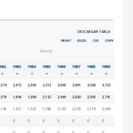
PRINT
EXCEL
CSV
COPY
Buscar:
982
1983
1984
1985
1986
1987
1988
1989
1990
,574
2,972
2,956
3,313
3,650
3,801
3,568
3,723
4,438
,579
1,840
1,889
2,132
2,490
2,650
2,505
2,741
3,346
,145
1,472
1,533
1,788
2,183
2,278
2,119
2,369
3,085
0
0
0
0
0
0
0
0
0
0
0
0
0
0
0
0