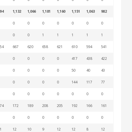
94
1,132
1,066
1,181
1,160
1,151
1,063
982
1,093
0
0
0
0
0
0
0
0
0
0
1
1
1
1
1
1
54
667
620
658
621
610
594
541
588
0
0
0
0
417
438
422
497
0
0
0
0
50
40
43
25
0
0
0
0
144
117
77
66
0
0
0
0
0
0
0
0
74
172
189
208
205
192
166
161
172
0
0
0
0
0
0
0
0
1
12
10
9
12
12
8
12
11