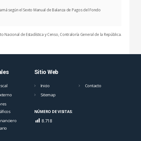
Panamá según el Sexto Manual de Balanza de Pagos del Fondo
uto Nacional de Estadística y Censo, Contraloría General de la República.
ales
Sitio Web
iscal
Inicio
Contacto
Externo
Sitemap
ores
ficos
NÚMERO DE VISITAS:
inanciero
8.718
ario