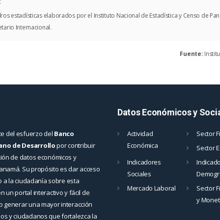
:
ros estadísticas elaborados por el Instituto Nacional de Estadística y Censo de 
tario Internacional.
Fuente:
Instit
Datos Económicos y Soci
e del esfuerzo del
Banco
Actividad
Sector F
ano de Desarrollo
por contribuir
Económica
Sector 
ción de datos económicos y
Indicadores
Indicad
Panamá. Su propósito es dar acceso
Sociales
Demográ
to a la ciudadanía sobre esta
Mercado Laboral
Sector F
 un portal interactivo y fácil de
y Monet
mo generar una mayor interacción
os y ciudadanos que fortalezca la