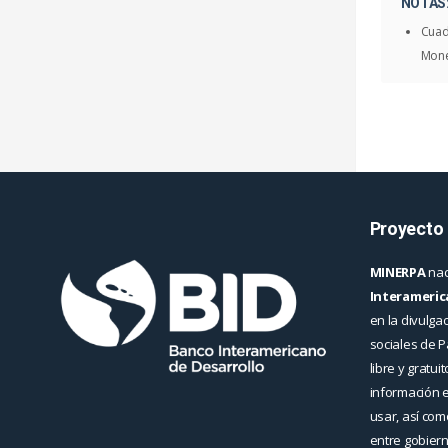
NOTAS
Cuad
Mone
Proyecto
MINERPA
nac
Interameric
en la divulga
sociales de 
libre y gratui
información en
usar, así co
entre gobiern