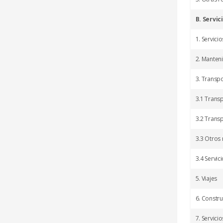
a
r
B. Servic
:
1. Servici
2. Manten
3. Transp
3.1 Trans
3.2 Trans
3.3 Otros
3.4 Servic
5. Viajes
6. Constr
7. Servici