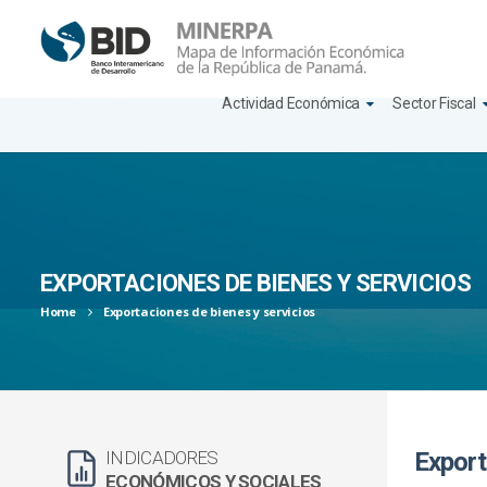
Actividad Económica
Sector Fiscal
S
k
i
p
t
o
c
EXPORTACIONES DE BIENES Y SERVICIOS
o
Home
Exportaciones de bienes y servicios
n
t
e
n
t
INDICADORES
Export
ECONÓMICOS Y SOCIALES