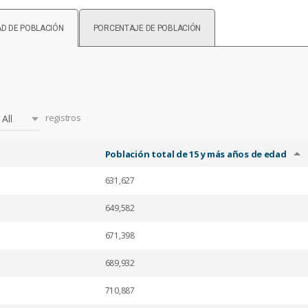
D DE POBLACIÓN
PORCENTAJE DE POBLACIÓN
registros
All
Población total de 15 y más años de edad
631,627
649,582
671,398
689,932
710,887