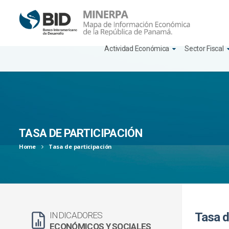
Actividad Económica
Sector Fiscal
S
k
i
p
t
o
c
TASA DE PARTICIPACIÓN
o
Home
Tasa de participación
n
t
e
n
t
INDICADORES
Tasa d
ECONÓMICOS Y SOCIALES