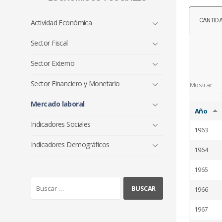
CANTIDA
Actividad Económica
Sector Fiscal
Sector Externo
Sector Financiero y Monetario
Mostrar
Mercado laboral
Año
Indicadores Sociales
1963
Indicadores Demográficos
1964
1965
B
1966
u
s
1967
c