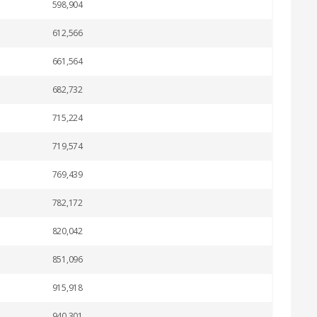
598,904
612,566
661,564
682,732
715,224
719,574
769,439
782,172
820,042
851,096
915,918
940,301