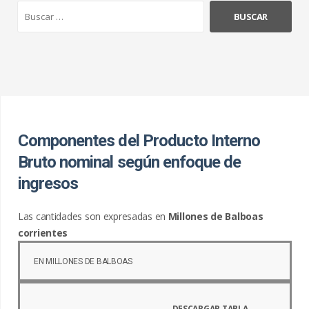
B
u
s
c
a
r
:
Componentes del Producto Interno
Bruto nominal según enfoque de
ingresos
Las cantidades son expresadas en
Millones de Balboas
corrientes
.
EN MILLONES DE BALBOAS