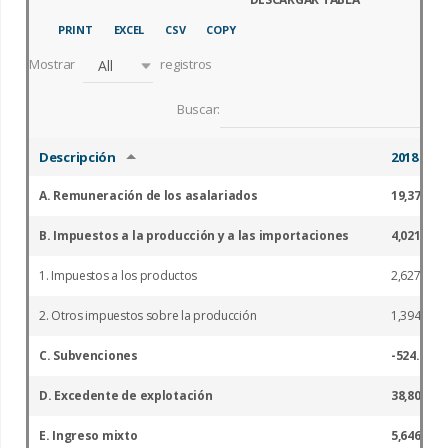
PRINT
EXCEL
CSV
COPY
Mostrar
registros
All
Buscar:
Descripción
2018
A. Remuneración de los asalariados
19,371.0
B. Impuestos a la producción y a las importaciones
4,021.9
1. Impuestos a los productos
2,627.6
2. Otros impuestos sobre la producción
1,394.3
C. Subvenciones
-524.1
D. Excedente de explotación
38,800.9
E. Ingreso mixto
5,646.6