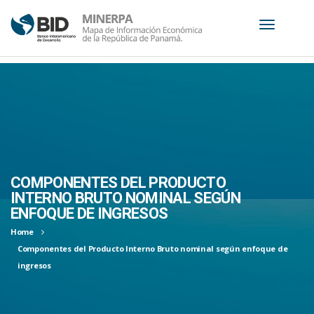
S
k
i
p
t
o
c
COMPONENTES DEL PRODUCTO
o
INTERNO BRUTO NOMINAL SEGÚN
n
ENFOQUE DE INGRESOS
t
Home
e
Componentes del Producto Interno Bruto nominal según enfoque de
n
ingresos
t