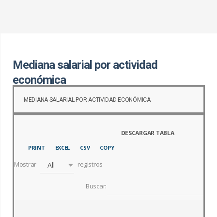
c
a
r
:
Mediana salarial por actividad
económica
MEDIANA SALARIAL POR ACTIVIDAD ECONÓMICA
PRINT
EXCEL
CSV
COPY
Mostrar
registros
All
Buscar: