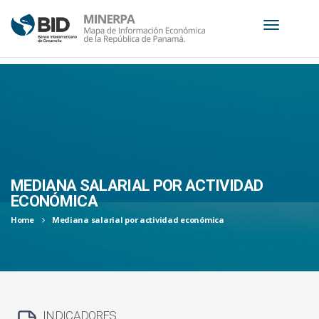
S
k
i
p
t
o
c
MEDIANA SALARIAL POR ACTIVIDAD
o
ECONÓMICA
n
Home
Mediana salarial por actividad económica
t
e
n
t
INDICADORES