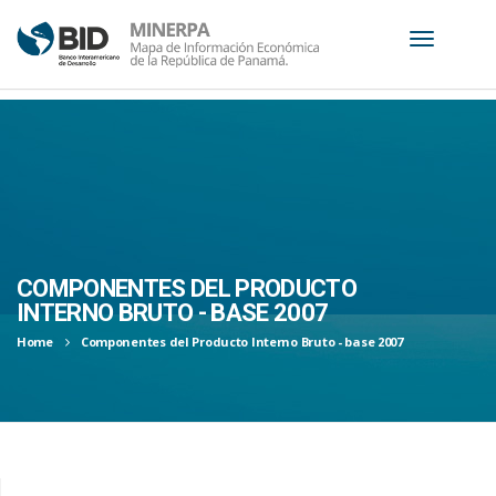
S
k
i
p
t
o
c
COMPONENTES DEL PRODUCTO
o
INTERNO BRUTO - BASE 2007
n
Home
Componentes del Producto Interno Bruto - base 2007
t
e
n
t