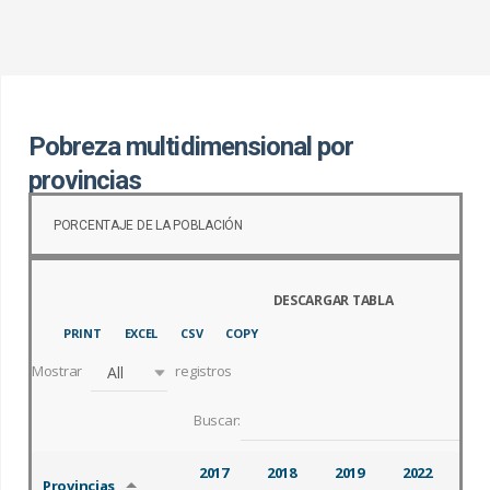
c
a
r
:
Pobreza multidimensional por
provincias
PORCENTAJE DE LA POBLACIÓN
PRINT
EXCEL
CSV
COPY
Mostrar
registros
All
Buscar:
2017
2018
2019
2022
Provincias