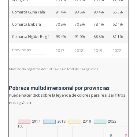
Comarca Guna Yala
91.4
93.8
93.4
85.3
Comarca Emberá
70.8
70.8
78.4
62.4
Comarca Ngäbe Buglé
93.4
91.0
88.8
81.1
Mostrando registros del 1 al 14 de un total de 14 registros
Pobreza multidimensional por provincias
Puede hacer click sobre la leyenda de colores para realizar filtros
en la gráfica