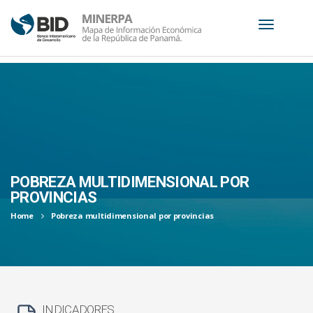
S
k
i
p
t
o
c
POBREZA MULTIDIMENSIONAL POR
o
PROVINCIAS
n
Home
Pobreza multidimensional por provincias
t
e
n
t
INDICADORES