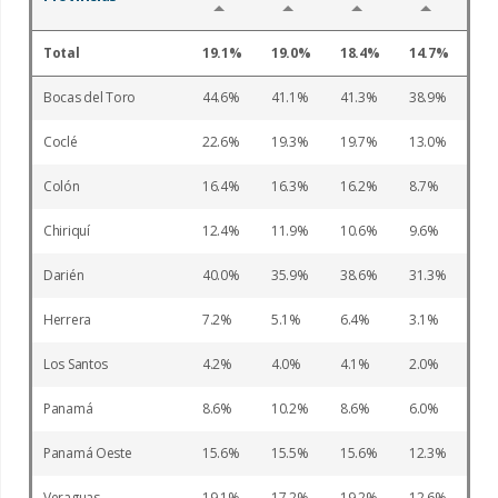
Total
19.1
19.0
18.4
14.7
Bocas del Toro
44.6
41.1
41.3
38.9
Coclé
22.6
19.3
19.7
13.0
Colón
16.4
16.3
16.2
8.7
Chiriquí
12.4
11.9
10.6
9.6
Darién
40.0
35.9
38.6
31.3
Herrera
7.2
5.1
6.4
3.1
Los Santos
4.2
4.0
4.1
2.0
Panamá
8.6
10.2
8.6
6.0
Panamá Oeste
15.6
15.5
15.6
12.3
Veraguas
19.1
17.2
19.2
12.6