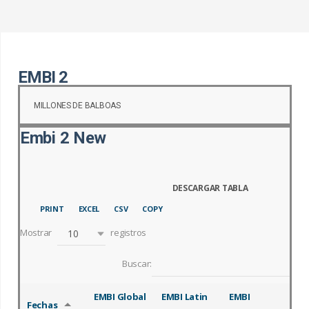
a
r
:
EMBI 2
MILLONES DE BALBOAS
Embi 2 New
PRINT
EXCEL
CSV
COPY
Mostrar
registros
10
Buscar:
EMBI Global
EMBI Latin
EMBI
Fechas