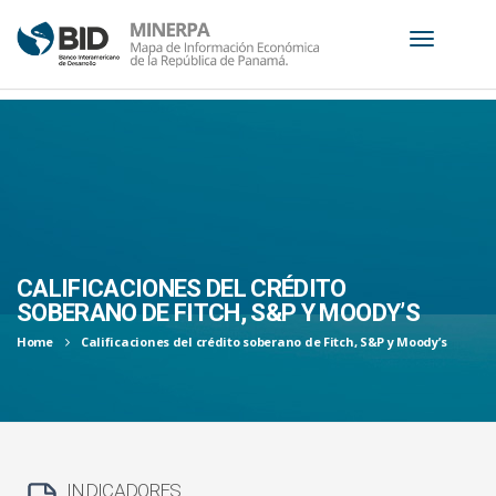
S
k
i
p
t
o
c
CALIFICACIONES DEL CRÉDITO
o
SOBERANO DE FITCH, S&P Y MOODY’S
n
Home
Calificaciones del crédito soberano de Fitch, S&P y Moody’s
t
e
n
t
INDICADORES