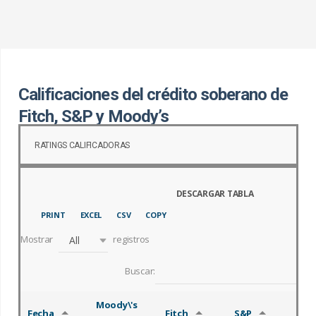
c
a
r
:
Calificaciones del crédito soberano de
Fitch, S&P y Moody’s
RATINGS CALIFICADORAS
PRINT
EXCEL
CSV
COPY
Mostrar
registros
All
Buscar:
Moody\'s
Fecha
Fitch
S&P